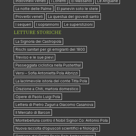
Indovinelli veneti
I Lorienti
El Massariòl
Le Anguane
La notte delle Palme
El panevìn soto le stele
Proverbi veneti
La questua del giovedì santo
I sequeri
I soprannomi
Le superstizioni
LETTURE STORICHE
La Signoria dei Castropola
Rischi sanitari per gli emigranti del 1800
Treviso e le sue pievi
Passeggiata ciclistica nella Pusterthal
Versi – Sofia Antonietta Pola Albrizzi
La lacrimevole istoria del conte Titta Pola
Orazione a Chiti, martora domestico
Opere di Paolo Luigi Pola
Lettera di Pietro Zaguri a Giacomo Casanova
Il Mercato di Barcon
Montebelluna contro il Nobil Signor Co: Antonio Pola
Nuova raccolta d’opuscoli scientifici e filologici