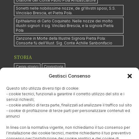
Oratione del Conte Paolo Pola Ambasciatore
Sonetti nelle nobilissime nozze, de gl’illvstri sposi, S.S.
Vincislao Brescia, et Pietra Pola.
Epithalamio di Carlo Coquinato. Nelle nozze dei molto
illustri signori: il sig. Vincilao Brescia, e la signora Pietra
Pola
Canzone in Morte della Illustre Signora Pietra Pola:
Consorte fù dell’Illust. Sig. Conte Achille Sanbonifacio
STORIA
Cenni storici
Cronistoria
La Carta archeologica del Veneto
Centuriazione romana
Gestisci Consenso
Gli abitanti nei secoli
La Campagna di Sopra
Questo sito utilizza diversi tipi di cookie:
Contrade e località
Fabbricati e costruzioni storiche
- cookie tecnici, funzionali a garantire il corretto utilizzo del sito e i
Rettori, priori, curati e parroci
La fossa
servizi richiesti;
- cookie analitici di terza parte, finalizzati ad analizzare il traffico sul sito
Proprietari terrieri
Il condottiero di ventura
Le cernide
- cookie di profilazione di terze parti per personalizzare contenuti ed
Il “capitel grando”
L’allevamento ovino
annunci
Praterie ed eserciti
In linea con la normativa vigente, non richiediamo il tuo consenso per
I danni provocati dalla Lega di Cambrai
Le rogazioni
l’installazione dei cookie tecnici, mentre richiediamo il tuo preventivo
consenso per l’installazione dei cookie analitici e dei cookie di