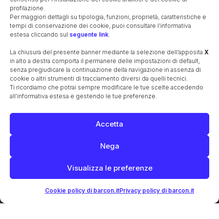
Estratto dallo Stato Civile Napoleonico
profilazione.
Le famiglie storiche
Per maggiori dettagli su tipologia, funzioni, proprietà, caratteristiche e
Cronologia amministrazioni e giurisdizioni
tempi di conservazione dei cookie, puoi consultare l’informativa
estesa cliccando sul
seguente link
.
L’ospedale militare ausiliario del 1848
Il cimitero militare austriaco e la strada dei morti
La chiusura del presente banner mediante la selezione dell’apposita
X
in alto a destra comporta il permanere delle impostazioni di default,
Il furto sacrilego del 1852
senza pregiudicare la continuazione della navigazione in assenza di
Ottobre 1884: ritrovamento reperti romani lungo la via
cookie o altri strumenti di tracciamento diversi da quelli tecnici.
Postumia
Ti ricordiamo che potrai sempre modificare le tue scelte accedendo
all’informativa estesa e gestendo le tue preferenze.
Il cimitero comunale
La nascita della parrocchia
Le guerre mondiali
I caduti nelle guerre
Il cippo commemorativo lungo la ferrovia
Accetta
Il monumento ai caduti
I cavalieri di Vittorio Veneto
Nega
Il referendum istituzionale
Il secondo dopoguerra
La Cooperativa Agricola S. Giuseppe
Visualizza le preferenze
Maestre e maestri elementari 1947-65
La bachicoltura
La canzone oscena
Le monete e la zecca di Treviso
Cookie policy di barcon.it
Privacy policy di barcon.it
Unità di misura (metrologia)
EDIFICI STORICI