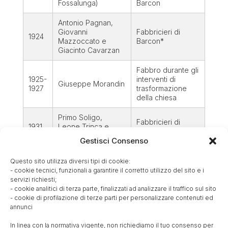
Fossalunga)
Barcon
Antonio Pagnan,
Giovanni
Fabbricieri di
1924
Mazzoccato e
Barcon*
Giacinto Cavarzan
Fabbro durante gli
1925-
interventi di
Giuseppe Morandin
1927
trasformazione
della chiesa
Primo Soligo,
Fabbricieri di
1931
Leone Trinca e
Barcon*
Giacinto Parisotto
Gestisci Consenso
1932
Morandin
Fabbro
Questo sito utilizza diversi tipi di cookie:
- cookie tecnici, funzionali a garantire il corretto utilizzo del sito e i
Andrea Bontempelli,
servizi richiesti;
1932
Falegnami
Furlan ed Occhial
- cookie analitici di terza parte, finalizzati ad analizzare il traffico sul sito
- cookie di profilazione di terze parti per personalizzare contenuti ed
Titolari di negozi
annunci
Giacinto Trinca e
di alimentari e
1932
Giovanni Occhial
vendita vini e
In linea con la normativa vigente, non richiediamo il tuo consenso per