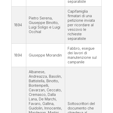
separatiste
Capifamiglia
firmatari di una
Pietro Serena,
petizione inviata
Giuseppe Binotto,
1894
per ricordare al
Luigi Soligo e Luigi
vescovo le
Occhial
richieste
separatiste
Fabbro, esegue
dei lavori di
1894
Giuseppe Morandin
manutenzione sul
campanile
Albanese,
Andreazza, Basolin,
Battistella, Binotto,
Bontempelli,
Cavarzan, Ceccato,
Cremasco, Dalla
Lana, De Marchi,
Favaro, Gallina,
Sottoscrittori del
Guidolin, Innocente,
documento che
Mardegan, Martini,
chiedeva al