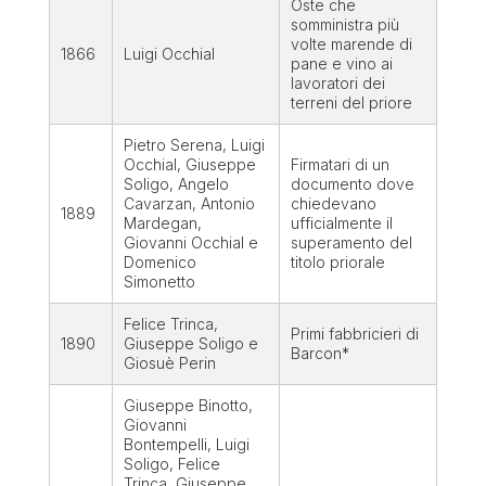
Oste che
somministra più
volte marende di
1866
Luigi Occhial
pane e vino ai
lavoratori dei
terreni del priore
Pietro Serena, Luigi
Occhial, Giuseppe
Firmatari di un
Soligo, Angelo
documento dove
Cavarzan, Antonio
chiedevano
1889
Mardegan,
ufficialmente il
Giovanni Occhial e
superamento del
Domenico
titolo priorale
Simonetto
Felice Trinca,
Primi fabbricieri di
1890
Giuseppe Soligo e
Barcon*
Giosuè Perin
Giuseppe Binotto,
Giovanni
Bontempelli, Luigi
Soligo, Felice
Trinca, Giuseppe