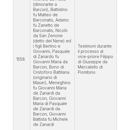
(dimorante a
Barcon), Battistino
fu Matteo de
Barconatis, Adamo
fu Zanetto de
Barconatis, Nicolò
da San Zenone
(detto del Nene) ed
i figli Bertino e
Testimoni durante
Giovanni, Pasquale
il processo al
di Zanardo fu
vice-priore Filippo
1558
Giovanni Maria da
di Giuseppe da
Barcon, Bono di
Mercatello di
Cristoforo Battilana
Piombino
(originario di
Maser), Meneghino
fu Giovanni Maria
de Zanardi da
Barcon, Giovanni
Maria di Pasquale
de Zanardi da
Barcon, Giovanni
Battista fu Michele
de Zanardi