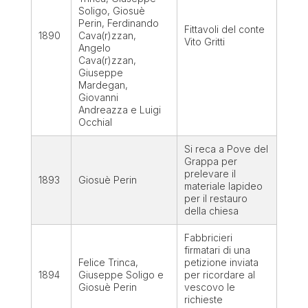
Soligo, Giosuè
Perin, Ferdinando
Fittavoli del conte
1890
Cava(r)zzan,
Vito Gritti
Angelo
Cava(r)zzan,
Giuseppe
Mardegan,
Giovanni
Andreazza e Luigi
Occhial
Si reca a Pove del
Grappa per
prelevare il
1893
Giosuè Perin
materiale lapideo
per il restauro
della chiesa
Fabbricieri
firmatari di una
Felice Trinca,
petizione inviata
1894
Giuseppe Soligo e
per ricordare al
Giosuè Perin
vescovo le
richieste