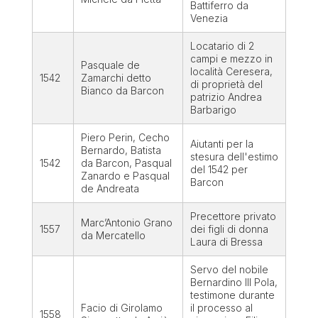
Battiferro da
Venezia
Locatario di 2
campi e mezzo in
Pasquale de
località Ceresera,
1542
Zamarchi detto
di proprietà del
Bianco da Barcon
patrizio Andrea
Barbarigo
Piero Perin, Cecho
Aiutanti per la
Bernardo, Batista
stesura dell'estimo
1542
da Barcon, Pasqual
del 1542 per
Zanardo e Pasqual
Barcon
de Andreata
Precettore privato
Marc’Antonio Grano
1557
dei figli di donna
da Mercatello
Laura di Bressa
Servo del nobile
Bernardino III Pola,
testimone durante
Facio di Girolamo
il processo al
1558