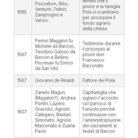
terreni che il
Pozzebon, Bilio,
priore e la famiglia
Venturin, Feltrin,
1565
Pola si scambiano
Zamprogno e
per accorpare il
Vanzo.
fondo agrario
della chiesa
Perino Maggion fu
Testimone durante
Michele da Barcon,
il processo al
Teodoro Galoso da
1567
priore don
Barcon e Bellino
Francesco
Piovesan fu Enrico
Barconato
da San Vito
1567
Giovanni de Rinaldi
Fattore dei Pola
Zaneto Magon
Capifamiglia che
(Magaton?), Andrea
siglano l'accordo
Pontin, Lazero
col parroco di
Gracioto, Agnolo
Fanzolo perché
1607
Calegaro, Bastian
continuasse con
Simoneto, Agnolo
l'amministraziuione
Marconato e Zuane
dei sacramenti ai
Pavin
fedeli di Barcon