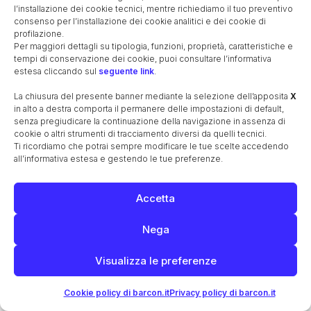
liquori
l’installazione dei cookie tecnici, mentre richiediamo il tuo preventivo
consenso per l’installazione dei cookie analitici e dei cookie di
Titolare di
profilazione.
un'attività di
Per maggiori dettagli su tipologia, funzioni, proprietà, caratteristiche e
1932
Angelo Mazzoccato
vendita vini e
tempi di conservazione dei cookie, puoi consultare l’informativa
liquori
estesa cliccando sul
seguente link
.
La chiusura del presente banner mediante la selezione dell’apposita
X
Valentino Pasqualin,
in alto a destra comporta il permanere delle impostazioni di default,
Eugenio
senza pregiudicare la continuazione della navigazione in assenza di
Meneghetti,
Subirono danni dai
1945
cookie o altri strumenti di tracciamento diversi da quelli tecnici.
Giovanni Occhial,
bombardamenti
Ti ricordiamo che potrai sempre modificare le tue scelte accedendo
Stella Gatto e
all’informativa estesa e gestendo le tue preferenze.
Giacomo Roberti
Accetta
Nega
* Fabbriceria
Organismo amministrativo che cura la
Visualizza le preferenze
gestione di beni che producono redditi
destinati alla conservazione e al
Cookie policy di barcon.it
Privacy policy di barcon.it
miglioramento degli edifici sacri e che