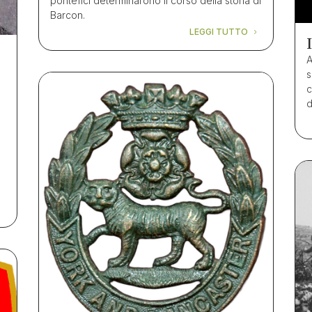
pontefici determinarono il corso della storia di
Barcon.
LEGGI TUTTO
A
s
c
d