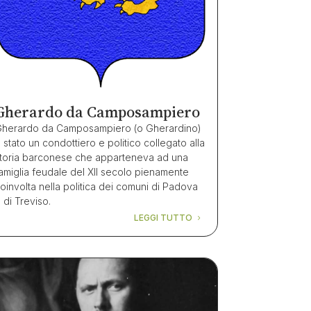
Gherardo da Camposampiero
herardo da Camposampiero (o Gherardino)
 stato un condottiero e politico collegato alla
toria barconese che apparteneva ad una
amiglia feudale del XII secolo pienamente
oinvolta nella politica dei comuni di Padova
 di Treviso.
LEGGI TUTTO