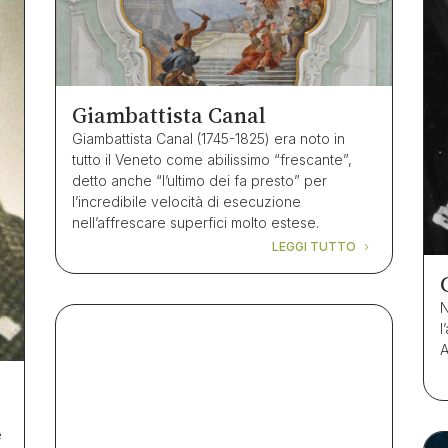
Giambattista Canal
Giambattista Canal (1745-1825) era noto in
tutto il Veneto come abilissimo “frescante”,
detto anche “l’ultimo dei fa presto” per
l’incredibile velocità di esecuzione
nell’affrescare superfici molto estese.
LEGGI TUTTO
N
l
A
e