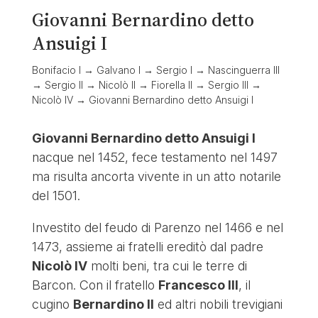
Giovanni Bernardino detto
Ansuigi I
Bonifacio I → Galvano I → Sergio I → Nascinguerra III
→ Sergio II → Nicolò II → Fiorella II → Sergio III →
Nicolò IV → Giovanni Bernardino detto Ansuigi I
Giovanni Bernardino detto Ansuigi I
nacque nel 1452, fece testamento nel 1497
ma risulta ancorta vivente in un atto notarile
del 1501.
Investito del feudo di Parenzo nel 1466 e nel
1473, assieme ai fratelli ereditò dal padre
Nicolò IV
molti beni, tra cui le terre di
Barcon. Con il fratello
Francesco III
, il
cugino
Bernardino II
ed altri nobili trevigiani