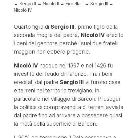
→ Sergio II → Nicolò II → Fiorella II → Sergio III →
Nicolò IV
Quarto figlio di
Sergio III
, primo figlio della
seconda moglie del padre,
Nicolò IV
ereditò
i beni del genitore perché i suoi due fratelli
maggiori non ebbero progenie.
Nicolò IV
nacque nel 1397 e nel 1426 fu
investito del feudo di Parenzo. Tra i beni
ereditati dal padre
Sergio III
vi furono case
e terreni nel territorio trevigiano, in
particolare nel villaggio di Barcon. Proseguì
la politica di compravendita di terreni avviata
dal padre fino ad arrivare a possedere quasi
la metà della superficie di Barcon.
Il 30% dei terreni che il Pola possedeva a