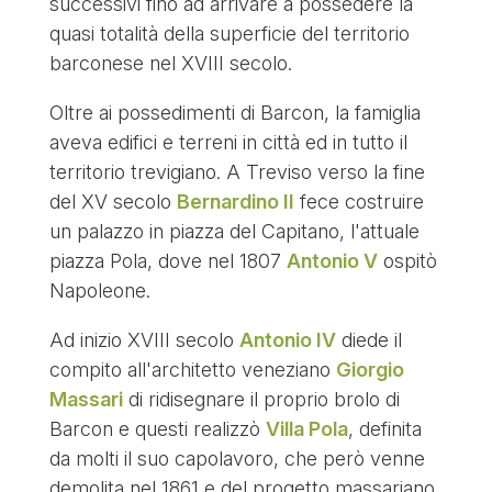
successivi fino ad arrivare a possedere la
quasi totalità della superficie del territorio
barconese nel XVIII secolo.
Oltre ai possedimenti di Barcon, la famiglia
aveva edifici e terreni in città ed in tutto il
territorio trevigiano. A Treviso verso la fine
del XV secolo
Bernardino II
fece costruire
un palazzo in piazza del Capitano, l'attuale
piazza Pola, dove nel 1807
Antonio V
ospitò
Napoleone.
Ad inizio XVIII secolo
Antonio IV
diede il
compito all'architetto veneziano
Giorgio
Massari
di ridisegnare il proprio brolo di
Barcon e questi realizzò
Villa Pola
, definita
da molti il suo capolavoro, che però venne
demolita nel 1861 e del progetto massariano