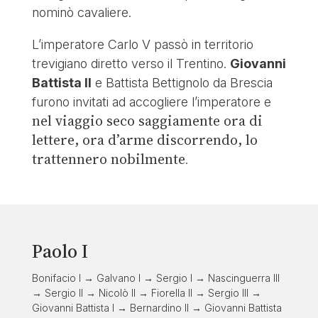
nominò cavaliere.
L’imperatore Carlo V passò in territorio
trevigiano diretto verso il Trentino.
Giovanni
Battista II
e Battista Bettignolo da Brescia
furono invitati ad accogliere l’imperatore e
nel viaggio seco saggiamente ora di
lettere, ora d’arme discorrendo, lo
trattennero nobilmente
.
Paolo I
Bonifacio I → Galvano I → Sergio I → Nascinguerra III
→ Sergio II → Nicolò II → Fiorella II → Sergio III →
Giovanni Battista I → Bernardino II → Giovanni Battista