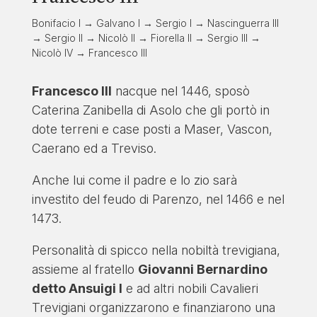
Bonifacio I → Galvano I → Sergio I → Nascinguerra III
→ Sergio II → Nicolò II → Fiorella II → Sergio III →
Nicolò IV → Francesco III
Francesco III
nacque nel 1446, sposò
Caterina Zanibella di Asolo che gli portò in
dote terreni e case posti a Maser, Vascon,
Caerano ed a Treviso.
Anche lui come il padre e lo zio sarà
investito del feudo di Parenzo, nel 1466 e nel
1473.
Personalità di spicco nella nobiltà trevigiana,
assieme al fratello
Giovanni Bernardino
detto Ansuigi I
e ad altri nobili Cavalieri
Trevigiani organizzarono e finanziarono una