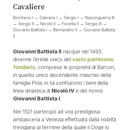
Cavaliere
Bonifacio I → Galvano I → Sergio I → Nascinguerra III
→ Sergio II → Nicolò II → Fiorella II → Sergio III →
Giovanni Battista I → Bernardino II → Giovanni Battista
II
Giovanni Battista II
nacque nel 1493,
divenne l’erede unico del
vasto patrimonio
fondiario
, comprese le proprietà di Barcon,
in quanto unico discendente maschio della
famiglia Pola: in lui confluirono i beni della
linea dinastica di
Nicolò IV
e del nonno
Giovanni Battista I
.
Nel 1521 partecipò ad una prestigiosa
ambasceria a Venezia effettuata dalla nobiltà
trevigiana al termine della quale il Doge lo