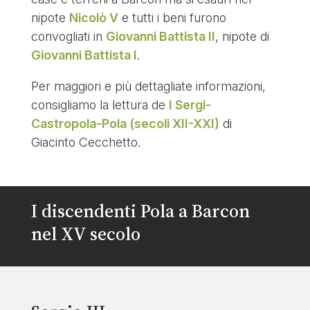
nipote
Nicolò V
e tutti i beni furono
convogliati in
Giovanni Battista II
, nipote di
Giovanni Battista I
.
Per maggiori e più dettagliate informazioni,
consigliamo la lettura de
I Sergi-
Castropola-Pola (secoli XII-XXI)
di
Giacinto Cecchetto.
I discendenti Pola a Barcon
nel XV secolo