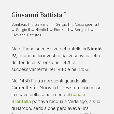
Giovanni Battista I
Bonifacio I → Galvano I → Sergio I → Nascinguerra III
→ Sergio II → Nicolò II → Fiorella II → Sergio III →
Giovanni Battista I
Nato l’anno successivo del fratello di
Nicolò
IV
, fu anche lui investito dai vescovi paretini
del feudo di Parenzo nel 1426 e
successivamente nel 1440 e nel 1453.
Nel 1450 Fu tra i presenti quando alla
Cancelleria Nuova
di Treviso fu concesso
lo scavo della seriola che dal
canale
Brentella
portava l’acqua a Vedelago, a sud
di Barcon, seriola che però aveva una