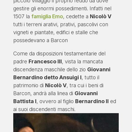
piccolo villaggio il proprio feudo da dove
gestire gli enormi possedimenti. Infatti nel
1507 la
famiglia Emo
, cedette a
Nicolò V
tutti i terreni arativi, prativi, pascolivi con
vigneti e piantate, edifici e stalle che
possedevano a Barcon
Come da disposizioni testamentarie del
padre
Francesco III
, vista la mancata
discendenza maschile dello zio
Giovanni
Bernardino detto Ansuigi I
, tutto il
patrimonio di
Nicolò V
, tra cui i beni di
Barcon, andrà alla linea di
Giovanni
Battista I
, ovvero al figlio
Bernardino II
ed
ai suoi discendenti maschi.