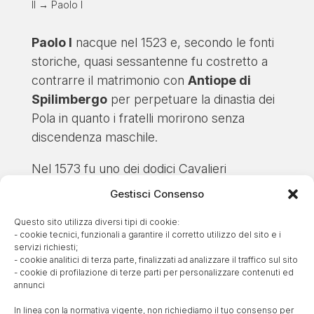
II → Paolo I
Paolo I
nacque nel 1523 e, secondo le fonti
storiche, quasi sessantenne fu costretto a
contrarre il matrimonio con
Antiope di
Spilimbergo
per perpetuare la dinastia dei
Pola in quanto i fratelli morirono senza
discendenza maschile.
Nel 1573 fu uno dei dodici Cavalieri
Gaudenti, antica confraternita trevigiana, che
Gestisci Consenso
presso il Senato di Venezia rivendicavano le
Questo sito utilizza diversi tipi di cookie:
consolidate prerogative di elezione del loro
- cookie tecnici, funzionali a garantire il corretto utilizzo del sito e i
priore.
servizi richiesti;
- cookie analitici di terza parte, finalizzati ad analizzare il traffico sul sito
- cookie di profilazione di terze parti per personalizzare contenuti ed
Nel 1593 Paolo I ed Antiope avevano già
annunci
avuto i loro sette figli, quattro maschi e tre
In linea con la normativa vigente, non richiediamo il tuo consenso per
femmine.