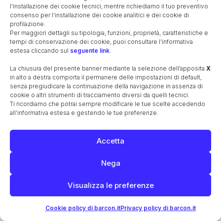
l’installazione dei cookie tecnici, mentre richiediamo il tuo preventivo
consenso per l’installazione dei cookie analitici e dei cookie di
Alla sua morte, avvenuta nel 1596, la moglie
profilazione.
Per maggiori dettagli su tipologia, funzioni, proprietà, caratteristiche e
Antiope fece eseguire l’inventario dei beni
tempi di conservazione dei cookie, puoi consultare l’informativa
del palazzo di Treviso per definire quali
estesa cliccando sul
seguente link
.
fossero della propria famiglia e quali invece
La chiusura del presente banner mediante la selezione dell’apposita
X
fossero appartenuti a
Laura da Pola
,
in alto a destra comporta il permanere delle impostazioni di default,
senza pregiudicare la continuazione della navigazione in assenza di
vedova di
Febo da Brescia
(o Deifebo
cookie o altri strumenti di tracciamento diversi da quelli tecnici.
Bressa) e sorella di Paolo I, deceduta nel
Ti ricordiamo che potrai sempre modificare le tue scelte accedendo
all’informativa estesa e gestendo le tue preferenze.
1595.
Con l’occasione venne disposto anche
Accetta
l’
inventario della casa da statio
di Barcon.
Nega
Nel 1599 l'editore Evangelista Deuchino
pubblicò una
raccolta di sonetti
composti
Visualizza le preferenze
in occasione del matrimonio tra Vincislao
Brescia e Pietra, primogenita di Paolo I e
Cookie policy di barcon.it
Privacy policy di barcon.it
Antiope di Spilimbergo.