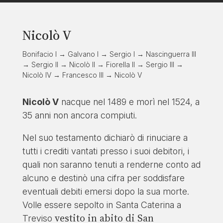
Nicolò V
Bonifacio I → Galvano I → Sergio I → Nascinguerra III
→ Sergio II → Nicolò II → Fiorella II → Sergio III →
Nicolò IV → Francesco III → Nicolò V
Nicolò V
nacque nel 1489 e morì nel 1524, a
35 anni non ancora compiuti.
Nel suo testamento dichiarò di rinuciare a
tutti i crediti vantati presso i suoi debitori, i
quali non saranno tenuti a renderne conto ad
alcuno e destinò una cifra per soddisfare
eventuali debiti emersi dopo la sua morte.
Volle essere sepolto in Santa Caterina a
vestito in abito di San
Treviso