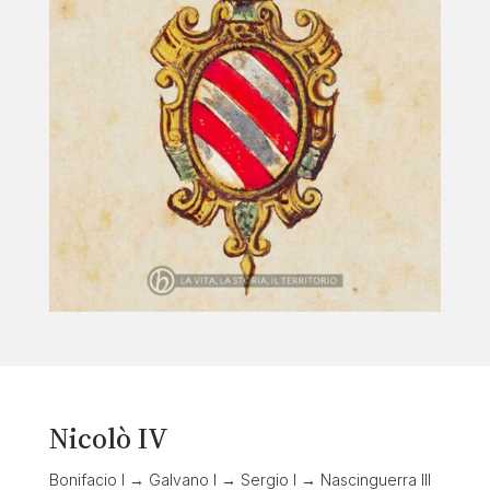
Nicolò IV
Bonifacio I → Galvano I → Sergio I → Nascinguerra III