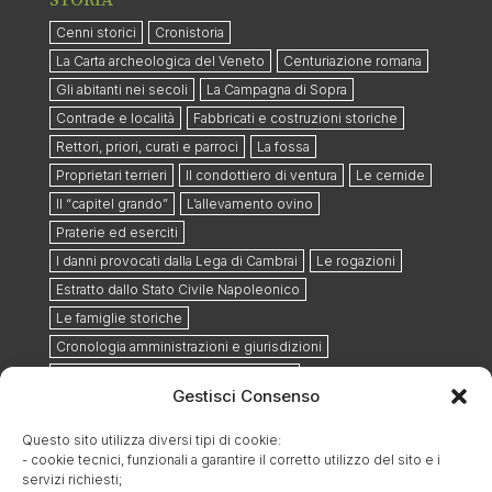
Cenni storici
Cronistoria
La Carta archeologica del Veneto
Centuriazione romana
Gli abitanti nei secoli
La Campagna di Sopra
Contrade e località
Fabbricati e costruzioni storiche
Rettori, priori, curati e parroci
La fossa
Proprietari terrieri
Il condottiero di ventura
Le cernide
Il “capitel grando”
L’allevamento ovino
Praterie ed eserciti
I danni provocati dalla Lega di Cambrai
Le rogazioni
Estratto dallo Stato Civile Napoleonico
Le famiglie storiche
Cronologia amministrazioni e giurisdizioni
L’ospedale militare ausiliario del 1848
Gestisci Consenso
Il cimitero militare austriaco e la strada dei morti
Il furto sacrilego del 1852
Questo sito utilizza diversi tipi di cookie:
- cookie tecnici, funzionali a garantire il corretto utilizzo del sito e i
Ottobre 1884: ritrovamento reperti romani lungo la via
Postumia
servizi richiesti;