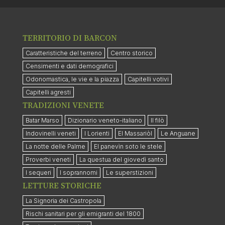
TERRITORIO DI BARCON
Caratteristiche del terreno
Centro storico
Censimenti e dati demografici
Odonomastica, le vie e la piazza
Capitelli votivi
Capitelli agresti
TRADIZIONI VENETE
Batar Marso
Dizionario veneto-italiano
Il filò
Indovinelli veneti
I Lorienti
El Massariòl
Le Anguane
La notte delle Palme
El panevìn soto le stele
Proverbi veneti
La questua del giovedì santo
I sequeri
I soprannomi
Le superstizioni
LETTURE STORICHE
La Signoria dei Castropola
Rischi sanitari per gli emigranti del 1800