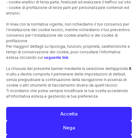
- cookie analitici di terza parte, finalizzati ad analizzare il traffico sul sito
Il cimitero comunale
La nascita della parrocchia
- cookie di profilazione di terze parti per personalizzare contenuti ed
Le guerre mondiali
I caduti nelle guerre
annunci
Il cippo commemorativo lungo la ferrovia
In linea con la normativa vigente, non richiediamo il tuo consenso per
Il monumento ai caduti
I cavalieri di Vittorio Veneto
l’installazione dei cookie tecnici, mentre richiediamo il tuo preventivo
consenso per l’installazione dei cookie analitici e dei cookie di
Il referendum istituzionale
Il secondo dopoguerra
profilazione.
La Cooperativa Agricola S. Giuseppe
Per maggiori dettagli su tipologia, funzioni, proprietà, caratteristiche e
Maestre e maestri elementari 1947-65
La bachicoltura
tempi di conservazione dei cookie, puoi consultare l’informativa
estesa cliccando sul
seguente link
.
La canzone oscena
Le monete e la zecca di Treviso
Unità di misura (metrologia)
La chiusura del presente banner mediante la selezione dell’apposita
X
in alto a destra comporta il permanere delle impostazioni di default,
EDIFICI STORICI
senza pregiudicare la continuazione della navigazione in assenza di
La chiesa, antico oratorio
La canonica
Il campanile
cookie o altri strumenti di tracciamento diversi da quelli tecnici.
Ti ricordiamo che potrai sempre modificare le tue scelte accedendo
Villa Pola
La barchessa di Villa Pola
all’informativa estesa e gestendo le tue preferenze.
Villa Pola-Cappelletto-Quaggiotto
Il Santuario della Madonna del Caravaggio
Accetta
La Scuola dell’Infanzia
La Scuola Primaria
Nega
FAMIGLIA POLA-CASTROPOLA