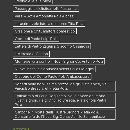
Treviso e le sue pievi
Passeggiata ciclistica nella Pusterthal
Versi – Sofia Antonietta Pola Albrizzi
La lacrimevole istoria del conte Titta Pola
Orazione a Chiti, martora domestico
Opere di Paolo Luigi Pola
Lettera di Pietro Zaguri a Giacomo Casanova
Il Mercato di Barcon
Montebelluna contro il Nobil Signor Co: Antonio Pola
Nuova raccolta d’opuscoli scientifici e filologici
Oratione del Conte Paolo Pola Ambasciatore
Sonetti nelle nobilissime nozze, de gl’illvstri sposi, S.S.
Vincislao Brescia, et Pietra Pola.
Epithalamio di Carlo Coquinato. Nelle nozze dei molto
illustri signori: il sig. Vincilao Brescia, e la signora Pietra
Pola
Canzone in Morte della Illustre Signora Pietra Pola:
Consorte fù dell’Illust. Sig. Conte Achille Sanbonifacio
STORIA