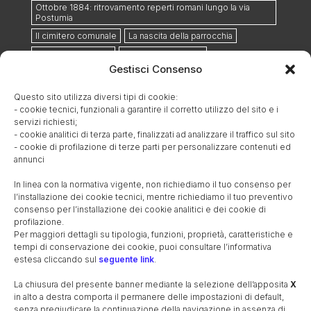
Ottobre 1884: ritrovamento reperti romani lungo la via
Postumia
Il cimitero comunale
La nascita della parrocchia
Le guerre mondiali
I caduti nelle guerre
Gestisci Consenso
Il cippo commemorativo lungo la ferrovia
Il monumento ai caduti
I cavalieri di Vittorio Veneto
Questo sito utilizza diversi tipi di cookie:
Il referendum istituzionale
Il secondo dopoguerra
- cookie tecnici, funzionali a garantire il corretto utilizzo del sito e i
servizi richiesti;
La Cooperativa Agricola S. Giuseppe
- cookie analitici di terza parte, finalizzati ad analizzare il traffico sul sito
Maestre e maestri elementari 1947-65
La bachicoltura
- cookie di profilazione di terze parti per personalizzare contenuti ed
annunci
La canzone oscena
Le monete e la zecca di Treviso
Unità di misura (metrologia)
In linea con la normativa vigente, non richiediamo il tuo consenso per
EDIFICI STORICI
l’installazione dei cookie tecnici, mentre richiediamo il tuo preventivo
consenso per l’installazione dei cookie analitici e dei cookie di
La chiesa, antico oratorio
La canonica
Il campanile
profilazione.
Per maggiori dettagli su tipologia, funzioni, proprietà, caratteristiche e
Villa Pola
La barchessa di Villa Pola
tempi di conservazione dei cookie, puoi consultare l’informativa
Villa Pola-Cappelletto-Quaggiotto
estesa cliccando sul
seguente link
.
Il Santuario della Madonna del Caravaggio
La chiusura del presente banner mediante la selezione dell’apposita
X
La Scuola dell’Infanzia
La Scuola Primaria
in alto a destra comporta il permanere delle impostazioni di default,
senza pregiudicare la continuazione della navigazione in assenza di