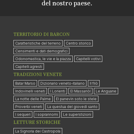
del nostro paese.
TERRITORIO DI BARCON
Caratteristiche del terreno
Centro storico
Censimenti e dati demografici
Odonomastica, le vie e la piazza
Capitelli votivi
Capitelli agresti
TRADIZIONI VENETE
Batar Marso
Dizionario veneto-italiano
Il filò
Indovinelli veneti
I Lorienti
El Massariòl
Le Anguane
La notte delle Palme
El panevìn soto le stele
Proverbi veneti
La questua del giovedì santo
I sequeri
I soprannomi
Le superstizioni
LETTURE STORICHE
La Signoria dei Castropola