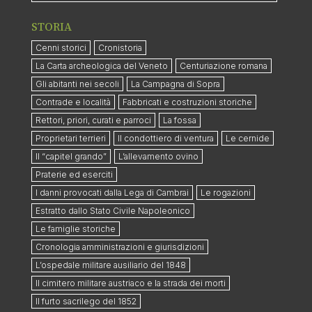
STORIA
Cenni storici
Cronistoria
La Carta archeologica del Veneto
Centuriazione romana
Gli abitanti nei secoli
La Campagna di Sopra
Contrade e località
Fabbricati e costruzioni storiche
Rettori, priori, curati e parroci
La fossa
Proprietari terrieri
Il condottiero di ventura
Le cernide
Il “capitel grando”
L’allevamento ovino
Praterie ed eserciti
I danni provocati dalla Lega di Cambrai
Le rogazioni
Estratto dallo Stato Civile Napoleonico
Le famiglie storiche
Cronologia amministrazioni e giurisdizioni
L’ospedale militare ausiliario del 1848
Il cimitero militare austriaco e la strada dei morti
Il furto sacrilego del 1852