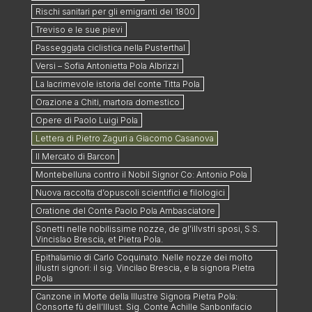
Rischi sanitari per gli emigranti del 1800
Treviso e le sue pievi
Passeggiata ciclistica nella Pusterthal
Versi – Sofia Antonietta Pola Albrizzi
La lacrimevole istoria del conte Titta Pola
Orazione a Chiti, martora domestico
Opere di Paolo Luigi Pola
Lettera di Pietro Zaguri a Giacomo Casanova
Il Mercato di Barcon
Montebelluna contro il Nobil Signor Co: Antonio Pola
Nuova raccolta d’opuscoli scientifici e filologici
Oratione del Conte Paolo Pola Ambasciatore
Sonetti nelle nobilissime nozze, de gl’illvstri sposi, S.S.
Vincislao Brescia, et Pietra Pola.
Epithalamio di Carlo Coquinato. Nelle nozze dei molto
illustri signori: il sig. Vincilao Brescia, e la signora Pietra
Pola
Canzone in Morte della Illustre Signora Pietra Pola:
Consorte fù dell’Illust. Sig. Conte Achille Sanbonifacio