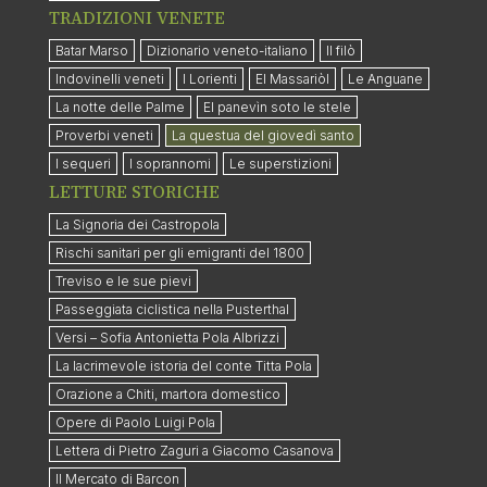
TRADIZIONI VENETE
Batar Marso
Dizionario veneto-italiano
Il filò
Indovinelli veneti
I Lorienti
El Massariòl
Le Anguane
La notte delle Palme
El panevìn soto le stele
Proverbi veneti
La questua del giovedì santo
I sequeri
I soprannomi
Le superstizioni
LETTURE STORICHE
La Signoria dei Castropola
Rischi sanitari per gli emigranti del 1800
Treviso e le sue pievi
Passeggiata ciclistica nella Pusterthal
Versi – Sofia Antonietta Pola Albrizzi
La lacrimevole istoria del conte Titta Pola
Orazione a Chiti, martora domestico
Opere di Paolo Luigi Pola
Lettera di Pietro Zaguri a Giacomo Casanova
Il Mercato di Barcon