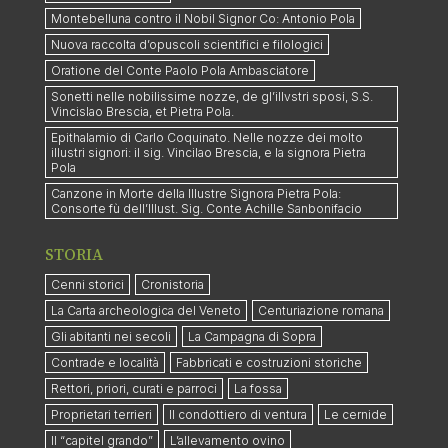
Montebelluna contro il Nobil Signor Co: Antonio Pola
Nuova raccolta d’opuscoli scientifici e filologici
Oratione del Conte Paolo Pola Ambasciatore
Sonetti nelle nobilissime nozze, de gl’illvstri sposi, S.S.
Vincislao Brescia, et Pietra Pola.
Epithalamio di Carlo Coquinato. Nelle nozze dei molto
illustri signori: il sig. Vincilao Brescia, e la signora Pietra
Pola
Canzone in Morte della Illustre Signora Pietra Pola:
Consorte fù dell’Illust. Sig. Conte Achille Sanbonifacio
STORIA
Cenni storici
Cronistoria
La Carta archeologica del Veneto
Centuriazione romana
Gli abitanti nei secoli
La Campagna di Sopra
Contrade e località
Fabbricati e costruzioni storiche
Rettori, priori, curati e parroci
La fossa
Proprietari terrieri
Il condottiero di ventura
Le cernide
Il “capitel grando”
L’allevamento ovino