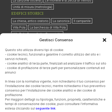
La canzone oscena
Le monete e la zecca di Treviso
Unità di misura (metrologia)
EDIFICI STORICI
La chiesa, antico oratorio
La canonica
Il campanile
Villa Pola
La barchessa di Villa Pola
Villa Pola-Cappelletto-Quaggiotto
Gestisci Consenso
Il Santuario della Madonna del Caravaggio
La Scuola dell’Infanzia
La Scuola Primaria
Questo sito utilizza diversi tipi di cookie:
- cookie tecnici, funzionali a garantire il corretto utilizzo del sito e i
FAMIGLIA POLA-CASTROPOLA
servizi richiesti;
- cookie analitici di terza parte, finalizzati ad analizzare il traffico sul sito
I Pola (Sergi-Castropola)
I Pola a Barcon
- cookie di profilazione di terze parti per personalizzare contenuti ed
Il canale Brentella
Giovanni Battista da Pola
annunci
Gli ultimi discendenti Pola
La vendita dell’eredità Pola
In linea con la normativa vigente, non richiediamo il tuo consenso per
Immagini della famiglia Pola
I Pola di Boemia
l’installazione dei cookie tecnici, mentre richiediamo il tuo preventivo
consenso per l’installazione dei cookie analitici e dei cookie di
Inventario della casa da statio, 1598
profilazione.
Il mercato e le botteghe dei Pola
Per maggiori dettagli su tipologia, funzioni, proprietà, caratteristiche e
tempi di conservazione dei cookie, puoi consultare l’informativa
Le mura ed il brolo dei Pola
estesa cliccando sul
seguente link
.
FAMIGLIA POMINI