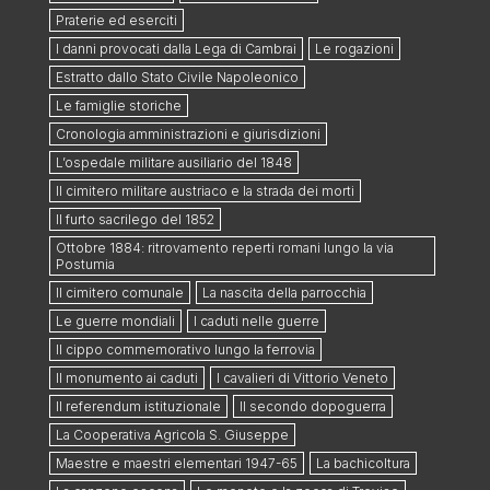
Praterie ed eserciti
I danni provocati dalla Lega di Cambrai
Le rogazioni
Estratto dallo Stato Civile Napoleonico
Le famiglie storiche
Cronologia amministrazioni e giurisdizioni
L’ospedale militare ausiliario del 1848
Il cimitero militare austriaco e la strada dei morti
Il furto sacrilego del 1852
Ottobre 1884: ritrovamento reperti romani lungo la via
Postumia
Il cimitero comunale
La nascita della parrocchia
Le guerre mondiali
I caduti nelle guerre
Il cippo commemorativo lungo la ferrovia
Il monumento ai caduti
I cavalieri di Vittorio Veneto
Il referendum istituzionale
Il secondo dopoguerra
La Cooperativa Agricola S. Giuseppe
Maestre e maestri elementari 1947-65
La bachicoltura