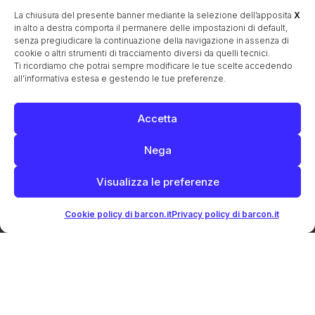
La chiusura del presente banner mediante la selezione dell’apposita
X
Le origini della famiglia Pomini
in alto a destra comporta il permanere delle impostazioni di default,
I trasferimenti a causa della guerra
senza pregiudicare la continuazione della navigazione in assenza di
cookie o altri strumenti di tracciamento diversi da quelli tecnici.
I drammi della seconda guerra mondiale
Ti ricordiamo che potrai sempre modificare le tue scelte accedendo
L’attività agricola in Barchessa nel XX secolo
all’informativa estesa e gestendo le tue preferenze.
APPROFONDIMENTI
La 3ª Armata
Il Battaglione “Sandro Pomini”
Accetta
La Brigata Catanzaro
La Brigata meccanizzata Sassari
Nega
La Brigata Porto Maurizio
Camillo Benso conte di Cavour
Carlo Flantini
La famiglia Emo
I generali
Visualizza le preferenze
Gherardo da Camposampiero
Giambattista Canal
Gianni Rodari
Gino Borsato
Giorgio Massari
Cookie policy di barcon.it
Privacy policy di barcon.it
Giovanni Emo
Lorenzo Crico
Luigi Candiani
I pontefici
Il Reggimento York e Lancaster
San Biagio Vescovo e Martire
San Michele Arcangelo
I vescovi
Vittorio Tessari
PUBBLICAZIONI