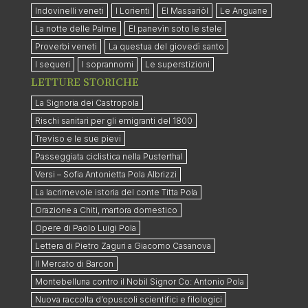
Indovinelli veneti
I Lorienti
El Massariòl
Le Anguane
La notte delle Palme
El panevìn soto le stele
Proverbi veneti
La questua del giovedì santo
I sequeri
I soprannomi
Le superstizioni
LETTURE STORICHE
La Signoria dei Castropola
Rischi sanitari per gli emigranti del 1800
Treviso e le sue pievi
Passeggiata ciclistica nella Pusterthal
Versi – Sofia Antonietta Pola Albrizzi
La lacrimevole istoria del conte Titta Pola
Orazione a Chiti, martora domestico
Opere di Paolo Luigi Pola
Lettera di Pietro Zaguri a Giacomo Casanova
Il Mercato di Barcon
Montebelluna contro il Nobil Signor Co: Antonio Pola
Nuova raccolta d’opuscoli scientifici e filologici