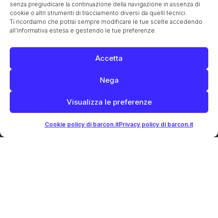
senza pregiudicare la continuazione della navigazione in assenza di
La chiesa, antico oratorio
La canonica
Il campanile
cookie o altri strumenti di tracciamento diversi da quelli tecnici.
Ti ricordiamo che potrai sempre modificare le tue scelte accedendo
Villa Pola
La barchessa di Villa Pola
all’informativa estesa e gestendo le tue preferenze.
Villa Pola-Cappelletto-Quaggiotto
Il Santuario della Madonna del Caravaggio
Accetta
La Scuola dell’Infanzia
La Scuola Primaria
Nega
FAMIGLIA POLA-CASTROPOLA
I Pola (Sergi-Castropola)
I Pola a Barcon
Visualizza le preferenze
Il canale Brentella
Giovanni Battista da Pola
Cookie policy di barcon.it
Privacy policy di barcon.it
Gli ultimi discendenti Pola
La vendita dell’eredità Pola
Immagini della famiglia Pola
I Pola di Boemia
Inventario della casa da statio, 1598
Il mercato e le botteghe dei Pola
Le mura ed il brolo dei Pola
FAMIGLIA POMINI
Le origini della famiglia Pomini
I trasferimenti a causa della guerra