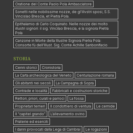
Oratione del Conte Paolo Pola Ambasciatore
Sonetti nelle nobilissime nozze, de gl’illvstri sposi, S.S.
Vincislao Brescia, et Pietra Pola.
Epithalamio di Carlo Coquinato. Nelle nozze dei molto
illustri signori: il sig. Vincilao Brescia, e la signora Pietra
Pola
Canzone in Morte della Illustre Signora Pietra Pola:
Consorte fù dell’Illust. Sig. Conte Achille Sanbonifacio
STORIA
Cenni storici
Cronistoria
La Carta archeologica del Veneto
Centuriazione romana
Gli abitanti nei secoli
La Campagna di Sopra
Contrade e località
Fabbricati e costruzioni storiche
Rettori, priori, curati e parroci
La fossa
Proprietari terrieri
Il condottiero di ventura
Le cernide
Il “capitel grando”
L’allevamento ovino
Praterie ed eserciti
I danni provocati dalla Lega di Cambrai
Le rogazioni