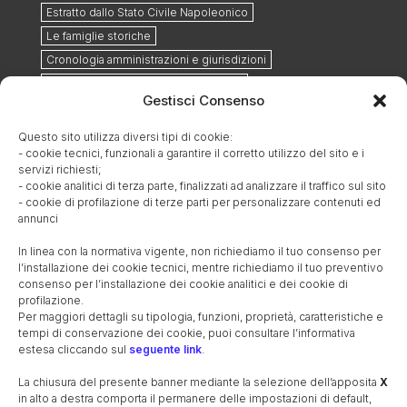
Estratto dallo Stato Civile Napoleonico
Le famiglie storiche
Cronologia amministrazioni e giurisdizioni
L’ospedale militare ausiliario del 1848
Gestisci Consenso
Il cimitero militare austriaco e la strada dei morti
Il furto sacrilego del 1852
Questo sito utilizza diversi tipi di cookie:
- cookie tecnici, funzionali a garantire il corretto utilizzo del sito e i
Ottobre 1884: ritrovamento reperti romani lungo la via
Postumia
servizi richiesti;
- cookie analitici di terza parte, finalizzati ad analizzare il traffico sul sito
Il cimitero comunale
La nascita della parrocchia
- cookie di profilazione di terze parti per personalizzare contenuti ed
Le guerre mondiali
I caduti nelle guerre
annunci
Il cippo commemorativo lungo la ferrovia
In linea con la normativa vigente, non richiediamo il tuo consenso per
Il monumento ai caduti
I cavalieri di Vittorio Veneto
l’installazione dei cookie tecnici, mentre richiediamo il tuo preventivo
consenso per l’installazione dei cookie analitici e dei cookie di
Il referendum istituzionale
Il secondo dopoguerra
profilazione.
La Cooperativa Agricola S. Giuseppe
Per maggiori dettagli su tipologia, funzioni, proprietà, caratteristiche e
Maestre e maestri elementari 1947-65
La bachicoltura
tempi di conservazione dei cookie, puoi consultare l’informativa
estesa cliccando sul
seguente link
.
La canzone oscena
Le monete e la zecca di Treviso
Unità di misura (metrologia)
La chiusura del presente banner mediante la selezione dell’apposita
X
in alto a destra comporta il permanere delle impostazioni di default,
EDIFICI STORICI