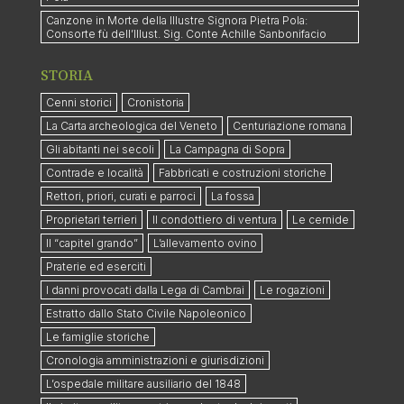
Canzone in Morte della Illustre Signora Pietra Pola:
Consorte fù dell’Illust. Sig. Conte Achille Sanbonifacio
STORIA
Cenni storici
Cronistoria
La Carta archeologica del Veneto
Centuriazione romana
Gli abitanti nei secoli
La Campagna di Sopra
Contrade e località
Fabbricati e costruzioni storiche
Rettori, priori, curati e parroci
La fossa
Proprietari terrieri
Il condottiero di ventura
Le cernide
Il “capitel grando”
L’allevamento ovino
Praterie ed eserciti
I danni provocati dalla Lega di Cambrai
Le rogazioni
Estratto dallo Stato Civile Napoleonico
Le famiglie storiche
Cronologia amministrazioni e giurisdizioni
L’ospedale militare ausiliario del 1848