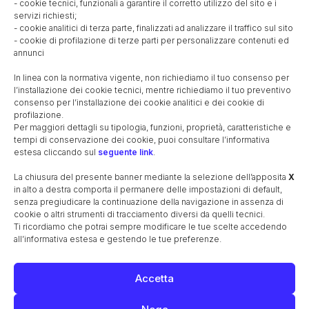
- cookie tecnici, funzionali a garantire il corretto utilizzo del sito e i
La Scuola dell’Infanzia
La Scuola Primaria
servizi richiesti;
- cookie analitici di terza parte, finalizzati ad analizzare il traffico sul sito
- cookie di profilazione di terze parti per personalizzare contenuti ed
FAMIGLIA POLA-CASTROPOLA
annunci
I Pola (Sergi-Castropola)
I Pola a Barcon
In linea con la normativa vigente, non richiediamo il tuo consenso per
Il canale Brentella
Giovanni Battista da Pola
l’installazione dei cookie tecnici, mentre richiediamo il tuo preventivo
Gli ultimi discendenti Pola
La vendita dell’eredità Pola
consenso per l’installazione dei cookie analitici e dei cookie di
profilazione.
Immagini della famiglia Pola
I Pola di Boemia
Per maggiori dettagli su tipologia, funzioni, proprietà, caratteristiche e
Inventario della casa da statio, 1598
tempi di conservazione dei cookie, puoi consultare l’informativa
estesa cliccando sul
seguente link
.
Il mercato e le botteghe dei Pola
Le mura ed il brolo dei Pola
La chiusura del presente banner mediante la selezione dell’apposita
X
FAMIGLIA POMINI
in alto a destra comporta il permanere delle impostazioni di default,
senza pregiudicare la continuazione della navigazione in assenza di
Le origini della famiglia Pomini
cookie o altri strumenti di tracciamento diversi da quelli tecnici.
Ti ricordiamo che potrai sempre modificare le tue scelte accedendo
I trasferimenti a causa della guerra
all’informativa estesa e gestendo le tue preferenze.
I drammi della seconda guerra mondiale
L’attività agricola in Barchessa nel XX secolo
Accetta
APPROFONDIMENTI
La 3ª Armata
Il Battaglione “Sandro Pomini”