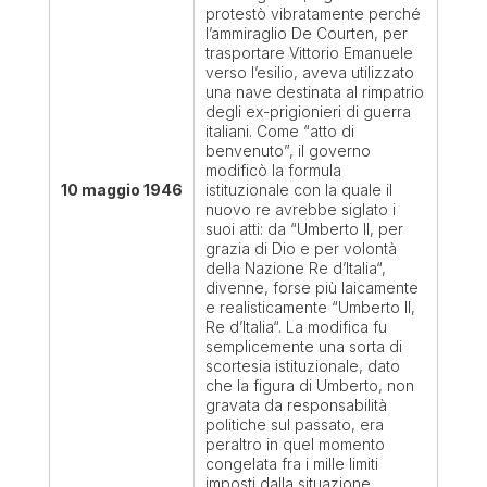
protestò vibratamente perché
l’ammiraglio De Courten, per
trasportare Vittorio Emanuele
verso l’esilio, aveva utilizzato
una nave destinata al rimpatrio
degli ex-prigionieri di guerra
italiani. Come “atto di
benvenuto”, il governo
modificò la formula
10 maggio 1946
istituzionale con la quale il
nuovo re avrebbe siglato i
suoi atti: da “Umberto II, per
grazia di Dio e per volontà
della Nazione Re d’Italia“,
divenne, forse più laicamente
e realisticamente “Umberto II,
Re d’Italia“. La modifica fu
semplicemente una sorta di
scortesia istituzionale, dato
che la figura di Umberto, non
gravata da responsabilità
politiche sul passato, era
peraltro in quel momento
congelata fra i mille limiti
imposti dalla situazione.