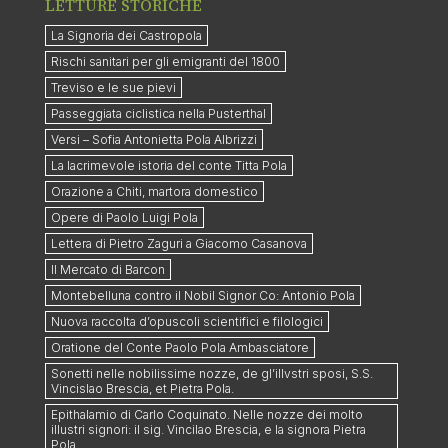
LETTURE STORICHE
La Signoria dei Castropola
Rischi sanitari per gli emigranti del 1800
Treviso e le sue pievi
Passeggiata ciclistica nella Pusterthal
Versi – Sofia Antonietta Pola Albrizzi
La lacrimevole istoria del conte Titta Pola
Orazione a Chiti, martora domestico
Opere di Paolo Luigi Pola
Lettera di Pietro Zaguri a Giacomo Casanova
Il Mercato di Barcon
Montebelluna contro il Nobil Signor Co: Antonio Pola
Nuova raccolta d’opuscoli scientifici e filologici
Oratione del Conte Paolo Pola Ambasciatore
Sonetti nelle nobilissime nozze, de gl’illvstri sposi, S.S.
Vincislao Brescia, et Pietra Pola.
Epithalamio di Carlo Coquinato. Nelle nozze dei molto
illustri signori: il sig. Vincilao Brescia, e la signora Pietra
Pola