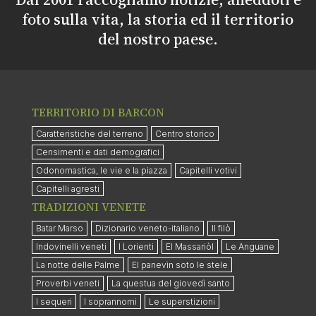
foto sulla vita, la storia ed il territorio
del nostro paese.
TERRITORIO DI BARCON
Caratteristiche del terreno
Centro storico
Censimenti e dati demografici
Odonomastica, le vie e la piazza
Capitelli votivi
Capitelli agresti
TRADIZIONI VENETE
Batar Marso
Dizionario veneto-italiano
Il filò
Indovinelli veneti
I Lorienti
El Massariòl
Le Anguane
La notte delle Palme
El panevìn soto le stele
Proverbi veneti
La questua del giovedì santo
I sequeri
I soprannomi
Le superstizioni