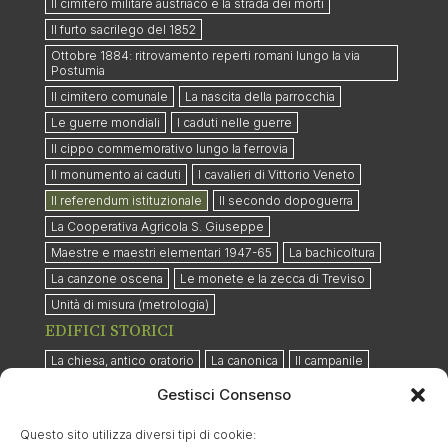
Il cimitero militare austriaco e la strada dei morti
Il furto sacrilego del 1852
Ottobre 1884: ritrovamento reperti romani lungo la via
Postumia
Il cimitero comunale
La nascita della parrocchia
Le guerre mondiali
I caduti nelle guerre
Il cippo commemorativo lungo la ferrovia
Il monumento ai caduti
I cavalieri di Vittorio Veneto
Il referendum istituzionale
Il secondo dopoguerra
La Cooperativa Agricola S. Giuseppe
Maestre e maestri elementari 1947-65
La bachicoltura
La canzone oscena
Le monete e la zecca di Treviso
Unità di misura (metrologia)
EDIFICI STORICI
La chiesa, antico oratorio
La canonica
Il campanile
Villa Pola
La barchessa di Villa Pola
Gestisci Consenso
Villa Pola-Cappelletto-Quaggiotto
Questo sito utilizza diversi tipi di cookie:
Il Santuario della Madonna del Caravaggio