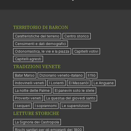
TERRITORIO DI BARCON
Caratteristiche del terreno
Centro storico
Censimenti e dati demografici
Odonomastica, le vie e la piazza
Capitelli votivi
Capitelli agresti
TRADIZIONI VENETE
Batar Marso
Dizionario veneto-italiano
Il filò
Indovinelli veneti
I Lorienti
El Massariòl
Le Anguane
La notte delle Palme
El panevìn soto le stele
Proverbi veneti
La questua del giovedì santo
I sequeri
I soprannomi
Le superstizioni
LETTURE STORICHE
La Signoria dei Castropola
Rischi sanitari per gli emigranti del 1800