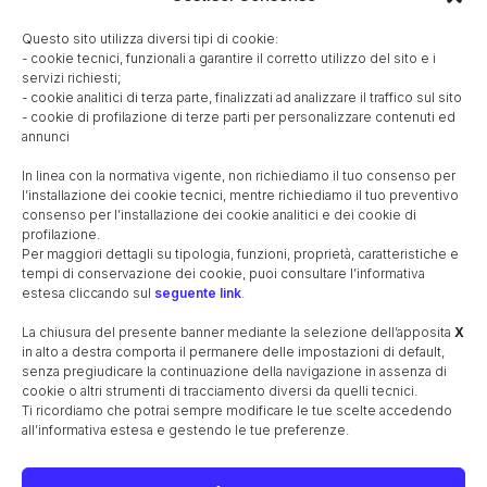
Postumia
Il cimitero comunale
La nascita della parrocchia
Questo sito utilizza diversi tipi di cookie:
- cookie tecnici, funzionali a garantire il corretto utilizzo del sito e i
Le guerre mondiali
I caduti nelle guerre
servizi richiesti;
Il cippo commemorativo lungo la ferrovia
- cookie analitici di terza parte, finalizzati ad analizzare il traffico sul sito
- cookie di profilazione di terze parti per personalizzare contenuti ed
Il monumento ai caduti
I cavalieri di Vittorio Veneto
annunci
Il referendum istituzionale
Il secondo dopoguerra
La Cooperativa Agricola S. Giuseppe
In linea con la normativa vigente, non richiediamo il tuo consenso per
l’installazione dei cookie tecnici, mentre richiediamo il tuo preventivo
Maestre e maestri elementari 1947-65
La bachicoltura
consenso per l’installazione dei cookie analitici e dei cookie di
La canzone oscena
Le monete e la zecca di Treviso
profilazione.
Per maggiori dettagli su tipologia, funzioni, proprietà, caratteristiche e
Unità di misura (metrologia)
tempi di conservazione dei cookie, puoi consultare l’informativa
EDIFICI STORICI
estesa cliccando sul
seguente link
.
La chiesa, antico oratorio
La canonica
Il campanile
La chiusura del presente banner mediante la selezione dell’apposita
X
Villa Pola
La barchessa di Villa Pola
in alto a destra comporta il permanere delle impostazioni di default,
senza pregiudicare la continuazione della navigazione in assenza di
Villa Pola-Cappelletto-Quaggiotto
cookie o altri strumenti di tracciamento diversi da quelli tecnici.
Il Santuario della Madonna del Caravaggio
Ti ricordiamo che potrai sempre modificare le tue scelte accedendo
all’informativa estesa e gestendo le tue preferenze.
La Scuola dell’Infanzia
La Scuola Primaria
FAMIGLIA POLA-CASTROPOLA