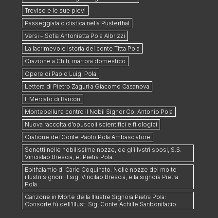
Treviso e le sue pievi
Passeggiata ciclistica nella Pusterthal
Versi – Sofia Antonietta Pola Albrizzi
La lacrimevole istoria del conte Titta Pola
Orazione a Chiti, martora domestico
Opere di Paolo Luigi Pola
Lettera di Pietro Zaguri a Giacomo Casanova
Il Mercato di Barcon
Montebelluna contro il Nobil Signor Co: Antonio Pola
Nuova raccolta d’opuscoli scientifici e filologici
Oratione del Conte Paolo Pola Ambasciatore
Sonetti nelle nobilissime nozze, de gl’illvstri sposi, S.S.
Vincislao Brescia, et Pietra Pola.
Epithalamio di Carlo Coquinato. Nelle nozze dei molto
illustri signori: il sig. Vincilao Brescia, e la signora Pietra
Pola
Canzone in Morte della Illustre Signora Pietra Pola:
Consorte fù dell’Illust. Sig. Conte Achille Sanbonifacio