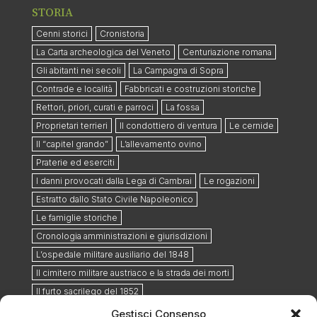
STORIA
Cenni storici
Cronistoria
La Carta archeologica del Veneto
Centuriazione romana
Gli abitanti nei secoli
La Campagna di Sopra
Contrade e località
Fabbricati e costruzioni storiche
Rettori, priori, curati e parroci
La fossa
Proprietari terrieri
Il condottiero di ventura
Le cernide
Il “capitel grando”
L’allevamento ovino
Praterie ed eserciti
I danni provocati dalla Lega di Cambrai
Le rogazioni
Estratto dallo Stato Civile Napoleonico
Le famiglie storiche
Cronologia amministrazioni e giurisdizioni
L’ospedale militare ausiliario del 1848
Il cimitero militare austriaco e la strada dei morti
Il furto sacrilego del 1852
Ottobre 1884: ritrovamento reperti romani lungo la via
Gestisci Consenso