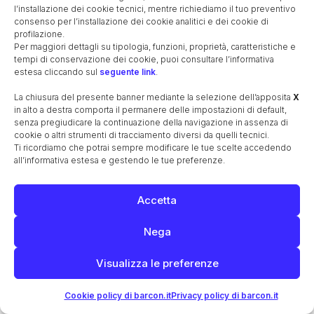
l’installazione dei cookie tecnici, mentre richiediamo il tuo preventivo
consenso per l’installazione dei cookie analitici e dei cookie di
profilazione.
Per maggiori dettagli su tipologia, funzioni, proprietà, caratteristiche e
tempi di conservazione dei cookie, puoi consultare l’informativa
estesa cliccando sul
seguente link
.
La chiusura del presente banner mediante la selezione dell’apposita
X
in alto a destra comporta il permanere delle impostazioni di default,
Stemma Pola, 1401
senza pregiudicare la continuazione della navigazione in assenza di
disegno a penna e acquerello
cookie o altri strumenti di tracciamento diversi da quelli tecnici.
Ti ricordiamo che potrai sempre modificare le tue scelte accedendo
"Origine di varie famiglie di Treviso", sec. XVI, 1642, G.
all’informativa estesa e gestendo le tue preferenze.
Chiesa
12
Accetta
Nega
Visualizza le preferenze
Cookie policy di barcon.it
Privacy policy di barcon.it