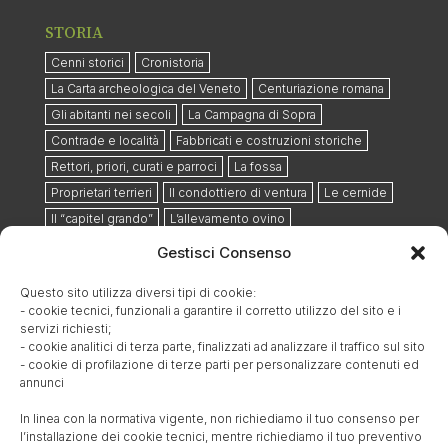
STORIA
Cenni storici
Cronistoria
La Carta archeologica del Veneto
Centuriazione romana
Gli abitanti nei secoli
La Campagna di Sopra
Contrade e località
Fabbricati e costruzioni storiche
Rettori, priori, curati e parroci
La fossa
Proprietari terrieri
Il condottiero di ventura
Le cernide
Il “capitel grando”
L’allevamento ovino
Praterie ed eserciti
Gestisci Consenso
I danni provocati dalla Lega di Cambrai
Le rogazioni
Questo sito utilizza diversi tipi di cookie:
Estratto dallo Stato Civile Napoleonico
- cookie tecnici, funzionali a garantire il corretto utilizzo del sito e i
Le famiglie storiche
servizi richiesti;
- cookie analitici di terza parte, finalizzati ad analizzare il traffico sul sito
Cronologia amministrazioni e giurisdizioni
- cookie di profilazione di terze parti per personalizzare contenuti ed
L’ospedale militare ausiliario del 1848
annunci
Il cimitero militare austriaco e la strada dei morti
In linea con la normativa vigente, non richiediamo il tuo consenso per
Il furto sacrilego del 1852
l’installazione dei cookie tecnici, mentre richiediamo il tuo preventivo