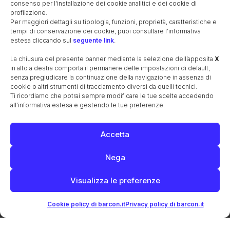
Ottobre 1884: ritrovamento reperti romani lungo la via
consenso per l’installazione dei cookie analitici e dei cookie di
Postumia
profilazione.
Per maggiori dettagli su tipologia, funzioni, proprietà, caratteristiche e
Il cimitero comunale
La nascita della parrocchia
tempi di conservazione dei cookie, puoi consultare l’informativa
Le guerre mondiali
I caduti nelle guerre
estesa cliccando sul
seguente link
.
Il cippo commemorativo lungo la ferrovia
La chiusura del presente banner mediante la selezione dell’apposita
X
Il monumento ai caduti
I cavalieri di Vittorio Veneto
in alto a destra comporta il permanere delle impostazioni di default,
Il referendum istituzionale
Il secondo dopoguerra
senza pregiudicare la continuazione della navigazione in assenza di
cookie o altri strumenti di tracciamento diversi da quelli tecnici.
La Cooperativa Agricola S. Giuseppe
Ti ricordiamo che potrai sempre modificare le tue scelte accedendo
Maestre e maestri elementari 1947-65
La bachicoltura
all’informativa estesa e gestendo le tue preferenze.
La canzone oscena
Le monete e la zecca di Treviso
Unità di misura (metrologia)
Accetta
EDIFICI STORICI
Nega
La chiesa, antico oratorio
La canonica
Il campanile
Villa Pola
La barchessa di Villa Pola
Visualizza le preferenze
Villa Pola-Cappelletto-Quaggiotto
Il Santuario della Madonna del Caravaggio
Cookie policy di barcon.it
Privacy policy di barcon.it
La Scuola dell’Infanzia
La Scuola Primaria