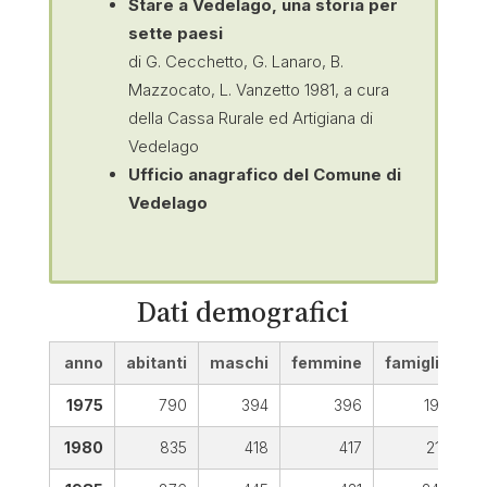
Stare a Vedelago, una storia per
sette paesi
di G. Cecchetto, G. Lanaro, B.
Mazzocato, L. Vanzetto 1981, a cura
della Cassa Rurale ed Artigiana di
Vedelago
Ufficio anagrafico del Comune di
Vedelago
Dati demografici
anno
abitanti
maschi
femmine
famiglie
d
1975
790
394
396
190
1980
835
418
417
217