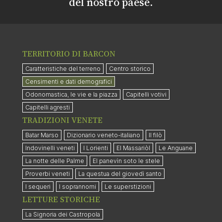
del nostro paese.
TERRITORIO DI BARCON
Caratteristiche del terreno
Centro storico
Censimenti e dati demografici
Odonomastica, le vie e la piazza
Capitelli votivi
Capitelli agresti
TRADIZIONI VENETE
Batar Marso
Dizionario veneto-italiano
Il filò
Indovinelli veneti
I Lorienti
El Massariòl
Le Anguane
La notte delle Palme
El panevìn soto le stele
Proverbi veneti
La questua del giovedì santo
I sequeri
I soprannomi
Le superstizioni
LETTURE STORICHE
La Signoria dei Castropola