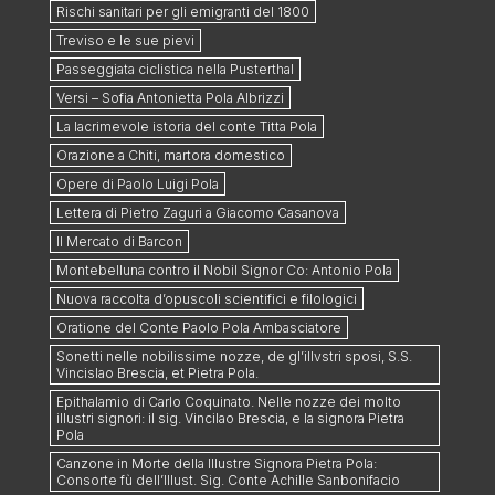
Rischi sanitari per gli emigranti del 1800
Treviso e le sue pievi
Passeggiata ciclistica nella Pusterthal
Versi – Sofia Antonietta Pola Albrizzi
La lacrimevole istoria del conte Titta Pola
Orazione a Chiti, martora domestico
Opere di Paolo Luigi Pola
Lettera di Pietro Zaguri a Giacomo Casanova
Il Mercato di Barcon
Montebelluna contro il Nobil Signor Co: Antonio Pola
Nuova raccolta d’opuscoli scientifici e filologici
Oratione del Conte Paolo Pola Ambasciatore
Sonetti nelle nobilissime nozze, de gl’illvstri sposi, S.S.
Vincislao Brescia, et Pietra Pola.
Epithalamio di Carlo Coquinato. Nelle nozze dei molto
illustri signori: il sig. Vincilao Brescia, e la signora Pietra
Pola
Canzone in Morte della Illustre Signora Pietra Pola:
Consorte fù dell’Illust. Sig. Conte Achille Sanbonifacio