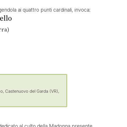
lgendola ai quattro punti cardinali, invoca:
ello
rra)
ldo, Castenuovo del Garda (VR),
edicato al culto della Madonna presente