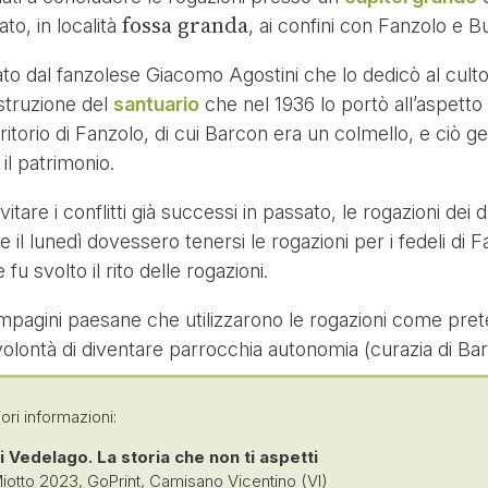
fossa granda
ato, in località
, ai confini con Fanzolo e B
ato dal fanzolese Giacomo Agostini che lo dedicò al culto
ostruzione del
santuario
che nel 1936 lo portò all’aspetto 
erritorio di Fanzolo, di cui Barcon era un colmello, e ciò g
il patrimonio.
evitare i conflitti già successi in passato, le rogazioni de
he il lunedì dovessero tenersi le rogazioni per i fedeli di 
 svolto il rito delle rogazioni.
ompagini paesane che utilizzarono le rogazioni come prete
volontà di diventare parrocchia autonomia (curazia di Ba
ri informazioni:
 Vedelago. La storia che non ti aspetti
iotto 2023, GoPrint, Camisano Vicentino (VI)