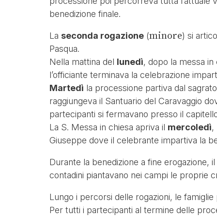
processione poi percorreva tutta l’attuale vi
benedizione finale.
minore
La
seconda rogazione
(
) si arti
Pasqua.
Nella mattina del
lunedì
, dopo la messa in 
l’officiante terminava la celebrazione impar
Martedì
la processione partiva dal sagrato 
raggiungeva il Santuario del Caravaggio dov
partecipanti si fermavano presso il capitel
La S. Messa in chiesa apriva il
mercoledì
,
Giuseppe dove il celebrante impartiva la b
Durante la benedizione a fine erogazione, il 
contadini piantavano nei campi le proprie cr
Lungo i percorsi delle rogazioni, le famigli
Per tutti i partecipanti al termine delle pr