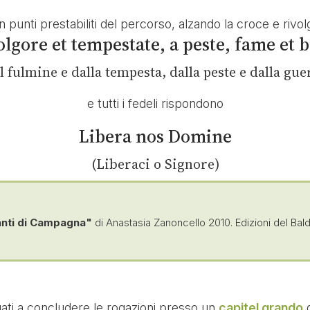
, in punti prestabiliti del percorso, alzando la croce e rivo
olgore et tempestate, a peste, fame et b
l fulmine e dalla tempesta, dalla peste e dalla gue
e tutti i fedeli rispondono
Libera nos Domine
(Liberaci o Signore)
anti di Campagna"
di Anastasia Zanoncello 2010. Edizioni del Ba
tuati a concludere le rogazioni presso un
capitel grando
d