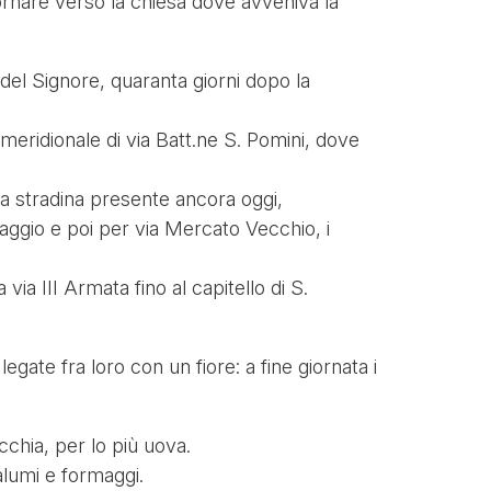
itornare verso la chiesa dove avveniva la
e del Signore, quaranta giorni dopo la
 meridionale di via Batt.ne S. Pomini, dove
 la stradina presente ancora oggi,
aggio e poi per via Mercato Vecchio, i
via III Armata fino al capitello di S.
egate fra loro con un fiore: a fine giornata i
cchia, per lo più uova.
alumi e formaggi.