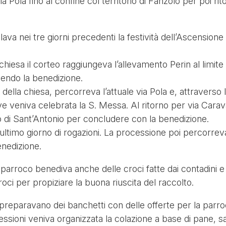
a Pola fino al confine col territorio di Fanzolo per poi r
colava nei tre giorni precedenti la festività dell’Ascension
chiesa il corteo raggiungeva l’allevamento Perin al limite
tendo la benedizione.
della chiesa, percorreva l’attuale via Pola e, attraverso
e veniva celebrata la S. Messa. Al ritorno per via Carav
lo di Sant’Antonio per concludere con la benedizione.
 ultimo giorno di rogazioni. La processione poi percorreva 
enedizione.
parroco benediva anche delle croci fatte dai contadini e l
oci per propiziare la buona riuscita del raccolto.
e preparavano dei banchetti con delle offerte per la parro
ocessioni veniva organizzata la colazione a base di pane, s