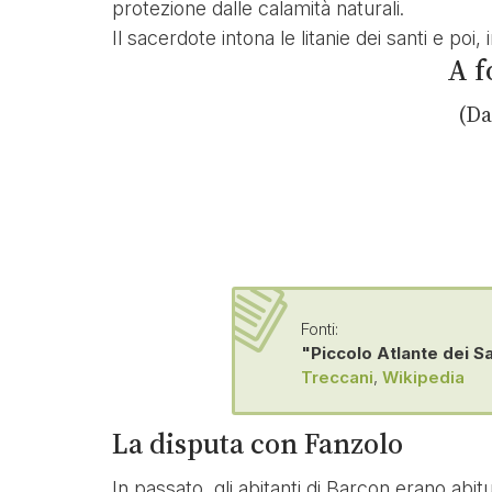
protezione dalle calamità naturali.
Il sacerdote intona le litanie dei santi e poi
A f
(Da
Fonti:
"Piccolo Atlante dei S
Treccani
,
Wikipedia
La disputa con Fanzolo
In passato, gli abitanti di Barcon erano abi