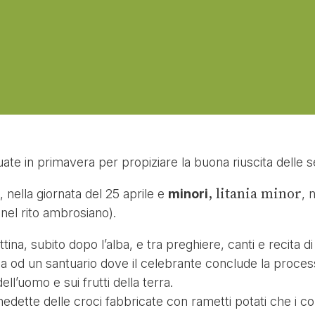
ate in primavera per propiziare la buona riuscita delle se
, litania minor
, nella giornata del 25 aprile e
minori
, 
 nel rito ambrosiano).
attina, subito dopo l’alba, e tra preghiere, canti e recita 
sa od un santuario dove il celebrante conclude la proce
ell’uomo e sui frutti della terra.
edette delle croci fabbricate con rametti potati che i co