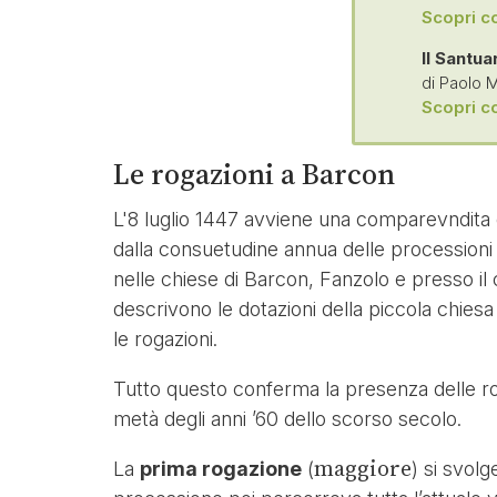
Scopri co
Il Santu
di Paolo M
Scopri co
Le rogazioni a Barcon
L'8 luglio 1447 avviene una comparevndita d
dalla consuetudine annua delle processioni 
nelle chiese di Barcon, Fanzolo e presso il
descrivono le dotazioni della piccola chies
le rogazioni.
Tutto questo conferma la presenza delle rog
metà degli anni ’60 dello scorso secolo.
maggiore
La
prima rogazione
(
) si svolg