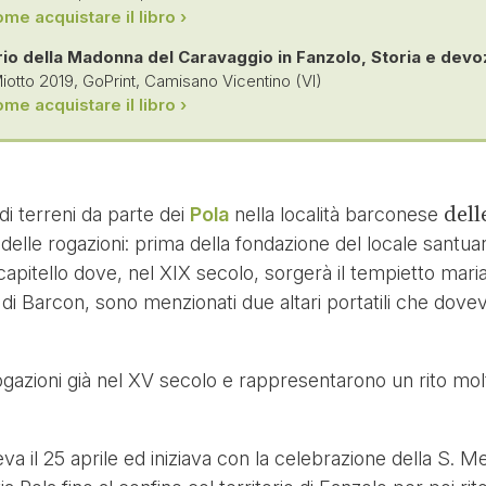
me acquistare il libro ›
ario della Madonna del Caravaggio in Fanzolo, Storia e dev
iotto 2019, GoPrint, Camisano Vicentino (VI)
me acquistare il libro ›
dell
i terreni da parte dei
Pola
nella località barconese
delle rogazioni: prima della fondazione del locale santu
 capitello dove, nel XIX secolo, sorgerà il tempietto mar
a di Barcon, sono menzionati due altari portatili che do
azioni già nel XV secolo e rappresentarono un rito molt
eva il 25 aprile ed iniziava con la celebrazione della S. 