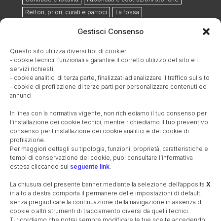
Rettori, priori, curati e parroci
La fossa
Proprietari terrieri
Il condottiero di ventura
Le cernide
Gestisci Consenso
Il “capitel grando”
L’allevamento ovino
Praterie ed eserciti
Questo sito utilizza diversi tipi di cookie:
- cookie tecnici, funzionali a garantire il corretto utilizzo del sito e i
I danni provocati dalla Lega di Cambrai
Le rogazioni
servizi richiesti;
Estratto dallo Stato Civile Napoleonico
- cookie analitici di terza parte, finalizzati ad analizzare il traffico sul sito
- cookie di profilazione di terze parti per personalizzare contenuti ed
Le famiglie storiche
annunci
Cronologia amministrazioni e giurisdizioni
In linea con la normativa vigente, non richiediamo il tuo consenso per
L’ospedale militare ausiliario del 1848
l’installazione dei cookie tecnici, mentre richiediamo il tuo preventivo
Il cimitero militare austriaco e la strada dei morti
consenso per l’installazione dei cookie analitici e dei cookie di
profilazione.
Il furto sacrilego del 1852
Per maggiori dettagli su tipologia, funzioni, proprietà, caratteristiche e
Ottobre 1884: ritrovamento reperti romani lungo la via
tempi di conservazione dei cookie, puoi consultare l’informativa
Postumia
estesa cliccando sul
seguente link
.
Il cimitero comunale
La nascita della parrocchia
La chiusura del presente banner mediante la selezione dell’apposita
X
Le guerre mondiali
I caduti nelle guerre
in alto a destra comporta il permanere delle impostazioni di default,
Il cippo commemorativo lungo la ferrovia
senza pregiudicare la continuazione della navigazione in assenza di
cookie o altri strumenti di tracciamento diversi da quelli tecnici.
Il monumento ai caduti
I cavalieri di Vittorio Veneto
Ti ricordiamo che potrai sempre modificare le tue scelte accedendo