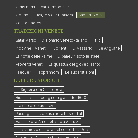
Censimenti e dati demografici
Odonomastica, le vie e la piazza
Capitelli votivi
Capitelli agresti
TRADIZIONI VENETE
Batar Marso
Dizionario veneto-italiano
Il filò
Indovinelli veneti
I Lorienti
El Massariòl
Le Anguane
La notte delle Palme
El panevìn soto le stele
Proverbi veneti
La questua del giovedì santo
I sequeri
I soprannomi
Le superstizioni
LETTURE STORICHE
La Signoria dei Castropola
Rischi sanitari per gli emigranti del 1800
Treviso e le sue pievi
Passeggiata ciclistica nella Pusterthal
Versi – Sofia Antonietta Pola Albrizzi
La lacrimevole istoria del conte Titta Pola
Orazione a Chiti, martora domestico