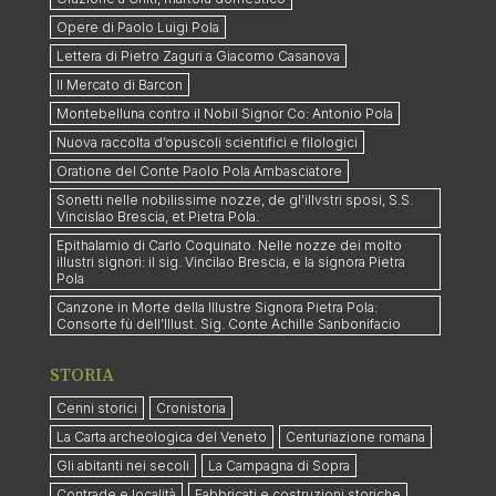
Opere di Paolo Luigi Pola
Lettera di Pietro Zaguri a Giacomo Casanova
Il Mercato di Barcon
Montebelluna contro il Nobil Signor Co: Antonio Pola
Nuova raccolta d’opuscoli scientifici e filologici
Oratione del Conte Paolo Pola Ambasciatore
Sonetti nelle nobilissime nozze, de gl’illvstri sposi, S.S.
Vincislao Brescia, et Pietra Pola.
Epithalamio di Carlo Coquinato. Nelle nozze dei molto
illustri signori: il sig. Vincilao Brescia, e la signora Pietra
Pola
Canzone in Morte della Illustre Signora Pietra Pola:
Consorte fù dell’Illust. Sig. Conte Achille Sanbonifacio
STORIA
Cenni storici
Cronistoria
La Carta archeologica del Veneto
Centuriazione romana
Gli abitanti nei secoli
La Campagna di Sopra
Contrade e località
Fabbricati e costruzioni storiche