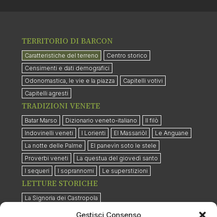
TERRITORIO DI BARCON
Caratteristiche del terreno
Centro storico
Censimenti e dati demografici
Odonomastica, le vie e la piazza
Capitelli votivi
Capitelli agresti
TRADIZIONI VENETE
Batar Marso
Dizionario veneto-italiano
Il filò
Indovinelli veneti
I Lorienti
El Massariòl
Le Anguane
La notte delle Palme
El panevìn soto le stele
Proverbi veneti
La questua del giovedì santo
I sequeri
I soprannomi
Le superstizioni
LETTURE STORICHE
La Signoria dei Castropola
Rischi sanitari per gli emigranti del 1800
Gestisci Consenso