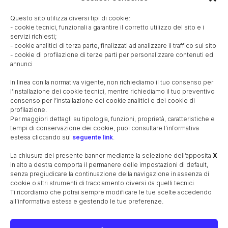
Treviso e le sue pievi
Questo sito utilizza diversi tipi di cookie:
Passeggiata ciclistica nella Pusterthal
- cookie tecnici, funzionali a garantire il corretto utilizzo del sito e i
Versi – Sofia Antonietta Pola Albrizzi
servizi richiesti;
- cookie analitici di terza parte, finalizzati ad analizzare il traffico sul sito
La lacrimevole istoria del conte Titta Pola
- cookie di profilazione di terze parti per personalizzare contenuti ed
Orazione a Chiti, martora domestico
annunci
Opere di Paolo Luigi Pola
In linea con la normativa vigente, non richiediamo il tuo consenso per
Lettera di Pietro Zaguri a Giacomo Casanova
l’installazione dei cookie tecnici, mentre richiediamo il tuo preventivo
Il Mercato di Barcon
consenso per l’installazione dei cookie analitici e dei cookie di
profilazione.
Montebelluna contro il Nobil Signor Co: Antonio Pola
Per maggiori dettagli su tipologia, funzioni, proprietà, caratteristiche e
Nuova raccolta d’opuscoli scientifici e filologici
tempi di conservazione dei cookie, puoi consultare l’informativa
estesa cliccando sul
seguente link
.
Oratione del Conte Paolo Pola Ambasciatore
Sonetti nelle nobilissime nozze, de gl’illvstri sposi, S.S.
La chiusura del presente banner mediante la selezione dell’apposita
X
Vincislao Brescia, et Pietra Pola.
in alto a destra comporta il permanere delle impostazioni di default,
Epithalamio di Carlo Coquinato. Nelle nozze dei molto
senza pregiudicare la continuazione della navigazione in assenza di
illustri signori: il sig. Vincilao Brescia, e la signora Pietra
cookie o altri strumenti di tracciamento diversi da quelli tecnici.
Pola
Ti ricordiamo che potrai sempre modificare le tue scelte accedendo
Canzone in Morte della Illustre Signora Pietra Pola:
all’informativa estesa e gestendo le tue preferenze.
Consorte fù dell’Illust. Sig. Conte Achille Sanbonifacio